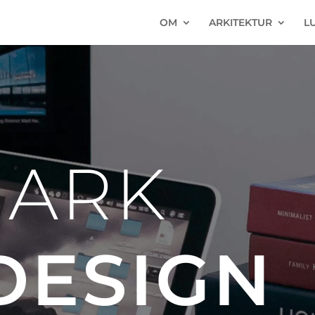
OM
ARKITEKTUR
L
 ARK
ESIGN