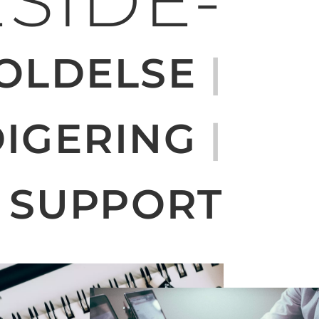
SIDE-
OLDELSE
|
DIGERING
|
SUPPORT