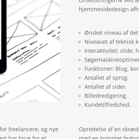
hjemmesidedesign afhæn
Ønsket niveau af de
Niveauet af teknisk 
Interaktivitet: slide,
Søgemaskineoptimeri
Funktioner: Blog, ko
Antallet af sprog.
Antallet af sider.
Billedredigering.
Kundetilfredshed.
or freelancere, og nye
Oprettelse af en skræ
rt har brug for et
med en komplet feature