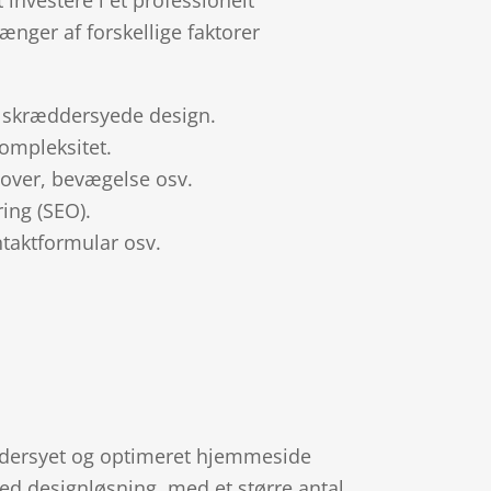
ger af forskellige faktorer
t skræddersyede design.
kompleksitet.
 hover, bevægelse osv.
ng (SEO).
ntaktformular osv.
ddersyet og optimeret hjemmeside
d designløsning, med et større antal