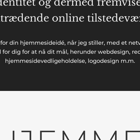
entitet og dermed fremviser
trædende online tilstedevær
 for din hjemmesideidé, når jeg stiller, med et net
 for dig for at nå dit mål, herunder webdesign, r
hjemmesidevedligeholdelse, logodesign m.m.