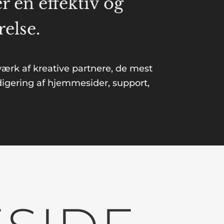
 en effektiv og
else.
værk af kreative partnere, de mest
edigering af hjemmesider, support,