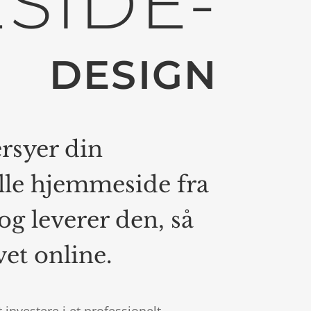
SIDE-
DESIGN
rsyer din
lle hjemmeside fra
t og leverer den, så
et online.
investere i et professionelt