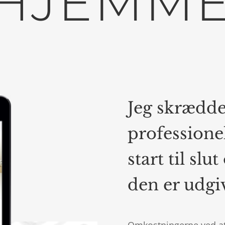
HJEMME
Jeg skrædde
professione
start til slu
den er udgiv
Omkostningerne ved at 