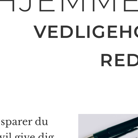
HJEMME
VEDLIGEH
RE
 sparer du
vil give dig