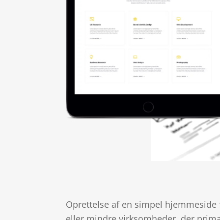
Oprettelse af en simpel hjemmeside f
eller mindre virksomheder, der primæ