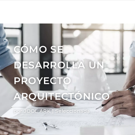
CÓMO SE
DESARROLLA UN
PROYECTO
ARQUITECTÓNICO
por
JOOL ARK
|
Seleccionada